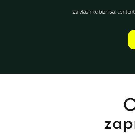
Za vlasnike biznisa, content
O
zap