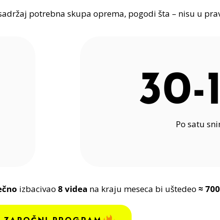
 sadržaj potrebna skupa oprema, pogodi šta – nisu u pra
30-
Po satu sn
ečno
izbacivao
8 videa
na kraju meseca bi uštedeo
≈ 700