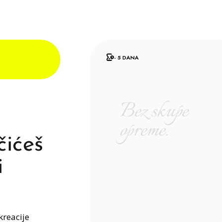
- 5 DANA
ićeš
i
kreacije