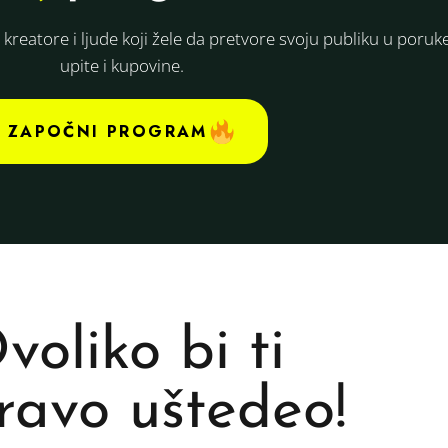
 kreatore i ljude koji žele da pretvore svoju publiku u poruk
upite i kupovine.
ZAPOČNI PROGRAM
voliko bi ti
ravo uštedeo!