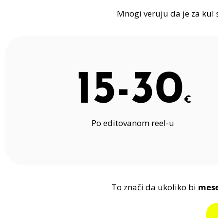
Mnogi veruju da je za kul
15-30
€
Po editovanom reel-u
To znači da ukoliko bi
mes