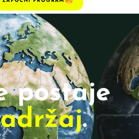
ZAPOČNI PROGRAM
e postaje
sadržaj
.