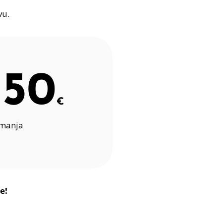
vu.
150
€
imanja
e!