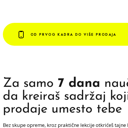
OD PRVOG KADRA DO VIŠE PRODAJA
Za samo
7 dana
nauč
da kreiraš sadržaj koj
prodaje umesto tebe
Bez skupe opreme, kroz praktične lekcije otkrićeš tajne 