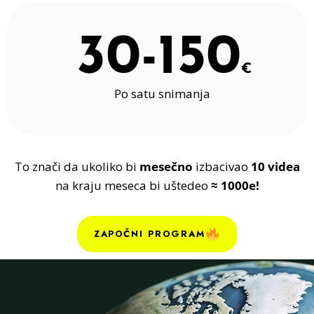
30-150
€
Po satu snimanja
To znači da ukoliko bi
mesečno
izbacivao
10 videa
na kraju meseca bi uštedeo
≈ 1000e!
ZAPOČNI PROGRAM