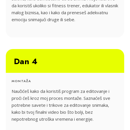
da koristiš ukoliko si fitness trener, edukator ili vlasnik
malog biznisa, kao i kako da preneseš adekvatnu
emociju snimajući druge ili sebe.
Dan 4
MONTAŽA
Naučićeš kako da koristiš program za editovanje i
proći ćeš kroz moj proces montaže. Saznaćeš sve
potrebne savete i trikove za editovanje snimaka,
kako bi tvoj finalni video bio što bolji, bez
nepotrebnog utroška vremena i energije.