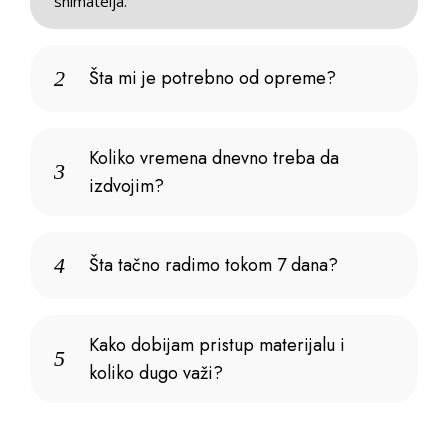
snimatelja.
Šta mi je potrebno od opreme?
2
Koliko vremena dnevno treba da
3
izdvojim?
Šta tačno radimo tokom 7 dana?
4
Kako dobijam pristup materijalu i
5
koliko dugo važi?