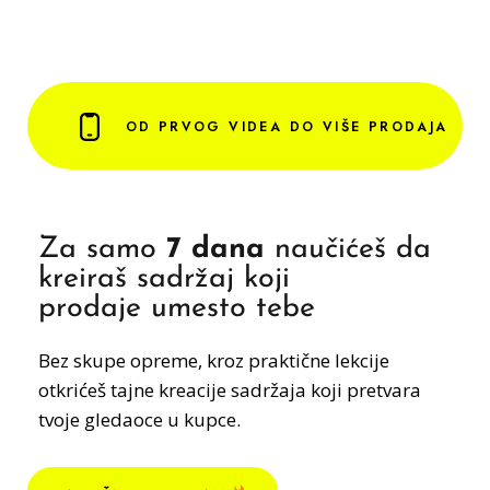
OD PRVOG VIDEA DO VIŠE PRODAJA
Za samo
7 dana
naučićeš da
kreiraš sadržaj koji
prodaje umesto tebe
Bez skupe opreme, kroz praktične lekcije
otkrićeš tajne kreacije sadržaja koji pretvara
tvoje gledaoce u kupce.