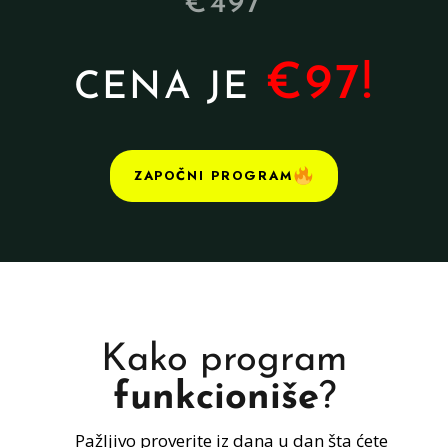
€497
€97!
CENA JE
ZAPOČNI PROGRAM
Kako program
funkcioniše
?
Pažljivo proverite iz dana u dan šta ćete