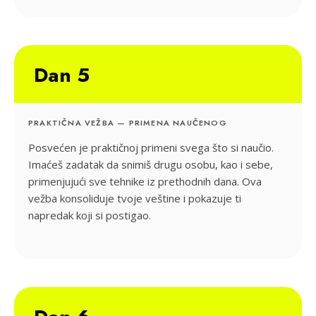
Dan 5
PRAKTIČNA VEŽBA — PRIMENA NAUČENOG
Posvećen je praktičnoj primeni svega što si naučio.
Imaćeš zadatak da snimiš drugu osobu, kao i sebe,
primenjujući sve tehnike iz prethodnih dana. Ova
vežba konsoliduje tvoje veštine i pokazuje ti
napredak koji si postigao.