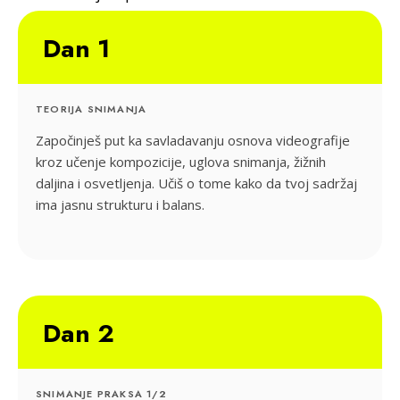
naučiti na ovom treningu.
Dan 1
TEORIJA SNIMANJA
Započinješ put ka savladavanju osnova videografije
kroz učenje kompozicije, uglova snimanja, žižnih
daljina i osvetljenja. Učiš o tome kako da tvoj sadržaj
ima jasnu strukturu i balans.
Dan 2
SNIMANJE PRAKSA 1/2