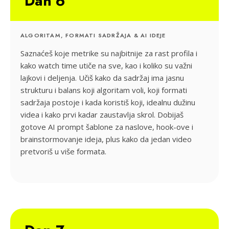
Dan 6
ALGORITAM, FORMATI SADRŽAJA & AI IDEJE
Saznaćeš koje metrike su najbitnije za rast profila i
kako watch time utiče na sve, kao i koliko su važni
lajkovi i deljenja. Učiš kako da sadržaj ima jasnu
strukturu i balans koji algoritam voli, koji formati
sadržaja postoje i kada koristiš koji, idealnu dužinu
videa i kako prvi kadar zaustavlja skrol. Dobijaš
gotove AI prompt šablone za naslove, hook-ove i
brainstormovanje ideja, plus kako da jedan video
pretvoriš u više formata.