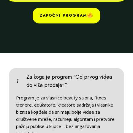
ZAPOČNI PROGRAM
Za koga je program "Od prvog videa
1
do više prodaje“?
Program je za vlasnice beauty salona, fitnes
trenere, edukatore, kreatore sadržaja i vlasnike
biznisa koji žele da snimaju bolje videe za
društvene mreže, razumeju algoritam i pretvore
pažnju publike u kupce – bez angažovanja