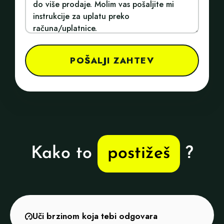
POŠALJI ZAHTEV
Kako to
postižeš
?
Uči brzinom koja tebi odgovara