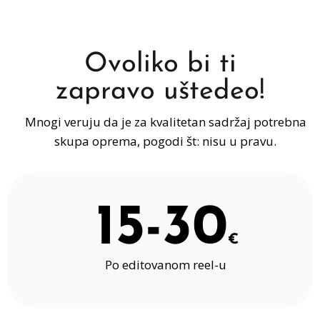
Ovoliko bi ti
zapravo uštedeo!
Mnogi veruju da je za kvalitetan sadržaj potrebna
skupa oprema, pogodi št: nisu u pravu.
15-30
€
Po editovanom reel-u