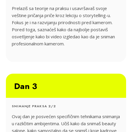
Prelaziš sa teorije na praksu i usavršavaš svoje
veštine pričanja priče kroz lekciju o storytelling-u.
Fokus je i na razvijanju prirodnosti pred kamerom.
Pored toga, saznaćeš kako da najbolje postaviš
osvetljenje kako bi video izgledao kao da je sniman
profesionalnom kamerom.
Dan 3
SNIMANJE PRAKSA 2/2
Ovaj dan je posvećen specifičnim tehnikama snimanja
u različitim ambijentima. Učiš kako da snimaš beauty
salone, kako samostalno da se snimiš i koje kadrove