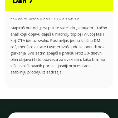
Dan 7
PRODAJNI LEVAK & RAST TVOG BIZNISA
Mapiraš put od „prvi put te vide” do „kupujem“. Tačno
znaš koju objavu daješ u hladnoj, toploj i vrućoj fazi i
koji CTA ide uz svaku. Postavljaš jednu ključnu DM
reč, meriš rezultate i usmeravaš ljude ka ponudi bez
gurkanja. Sve zatim spajaš u praksu kroz 30-dnevni
plan objava i listu obaveza za svaki dan, kako bi imao
više kvalifikovanih poruka, jasniji proces rada i
stabilniju prodaju iz sadržaja.