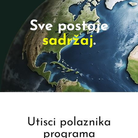
Sve postaje
sadržaj
.
Utisci polaznika
programa