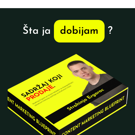
Šta ja
dobijam
?