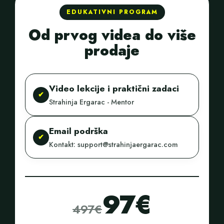
EDUKATIVNI PROGRAM
Od prvog videa do više
prodaje
Video lekcije i praktični zadaci
✔
Strahinja Ergarac - Mentor
Email podrška
✔
Kontakt:
support@strahinjaergarac.com
97€
497€