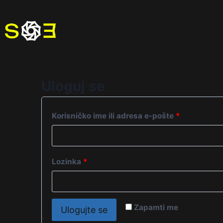
Uloguj se
Korisničko ime ili adresa e-pošte
*
Lozinka
*
Zapamti me
Ulogujte se