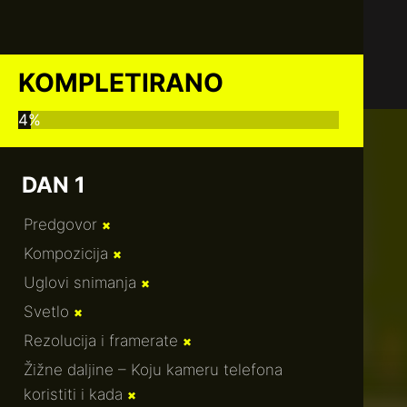
KOMPLETIRANO
4%
DAN 1
Predgovor
✖
Kompozicija
✖
Uglovi snimanja
✖
Svetlo
✖
Rezolucija i framerate
✖
Žižne daljine – Koju kameru telefona
koristiti i kada
✖