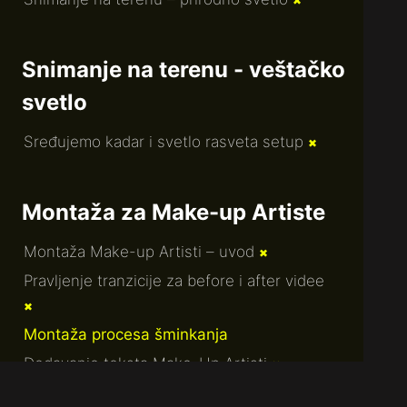
✖
Snimanje na terenu - veštačko
svetlo
Sređujemo kadar i svetlo rasveta setup
✖
Montaža za Make-up Artiste
Montaža Make-up Artisti – uvod
✖
Pravljenje tranzicije za before i after videe
✖
Montaža procesa šminkanja
Dodavanje teksta Make-Up Artisti
✖
Terms of Service