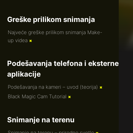
Greške prilikom snimanja
Najveće greške prilikom snimanja Make-
up videa
✖
Podešavanja telefona i eksterne
aplikacije
Podešavanja na kameri – uvod (teorija)
✖
Black Magic Cam Tutorial
✖
Snimanje na terenu
Snimanje na terenu – prirodno svetlo