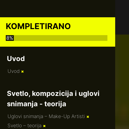
KOMPLETIRANO
8%
Uvod
Uvod
✖
Svetlo, kompozicija i uglovi
snimanja - teorija
Uglovi snimanja – Make-Up Artisti
✖
Svetlo – teorija
✖