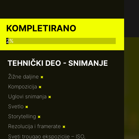
KOMPLETIRANO
2%
TEHNIČKI DEO - SNIMANJE
Žižne daljine
✖
Kompozicija
✖
Uglovi snimanja
✖
Svetlo
✖
Storytelling
✖
Rezolucija i framerate
✖
Sveti trougao ekspozicije – ISO,