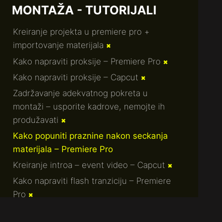
MONTAŽA - TUTORIJALI
Kreiranje projekta u premiere pro +
importovanje materijala
✖
Kako napraviti proksije – Premiere Pro
✖
Kako napraviti proksije – Capcut
✖
Zadržavanje adekvatnog pokreta u
montaži – usporite kadrove, nemojte ih
produžavati
✖
Kako popuniti praznine nakon seckanja
materijala – Premiere Pro
Kreiranje introa – event video – Capcut
✖
Kako napraviti flash tranziciju – Premiere
Pro
✖
Kako izvući još jedan kadar iz istog
Terms of Service