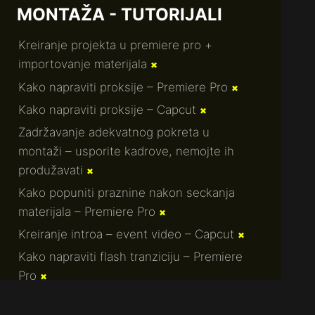
MONTAŽA - TUTORIJALI
Kreiranje projekta u premiere pro +
importovanje materijala
✖
Kako napraviti proksije – Premiere Pro
✖
Kako napraviti proksije – Capcut
✖
Zadržavanje adekvatnog pokreta u
montaži – usporite kadrove, nemojte ih
produžavati
✖
Kako popuniti praznine nakon seckanja
materijala – Premiere Pro
✖
Kreiranje introa – event video – Capcut
✖
Kako napraviti flash tranziciju – Premiere
Pro
✖
Kako izvući još jedan kadar iz istog
Terms of Service