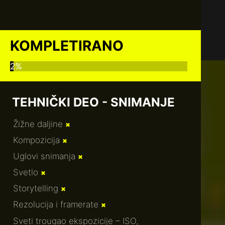
KOMPLETIRANO
2%
TEHNIČKI DEO - SNIMANJE
Žižne daljine
✖
Kompozicija
✖
Uglovi snimanja
✖
Svetlo
✖
Storytelling
✖
Rezolucija i framerate
✖
Sveti trougao ekspozicije – ISO,