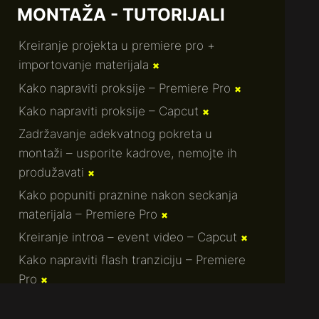
MONTAŽA - TUTORIJALI
Kreiranje projekta u premiere pro +
importovanje materijala
✖
Kako napraviti proksije – Premiere Pro
✖
Kako napraviti proksije – Capcut
✖
Zadržavanje adekvatnog pokreta u
montaži – usporite kadrove, nemojte ih
produžavati
✖
Kako popuniti praznine nakon seckanja
materijala – Premiere Pro
✖
Kreiranje introa – event video – Capcut
✖
Kako napraviti flash tranziciju – Premiere
Pro
✖
Kako izvući još jedan kadar iz istog
Terms of Service