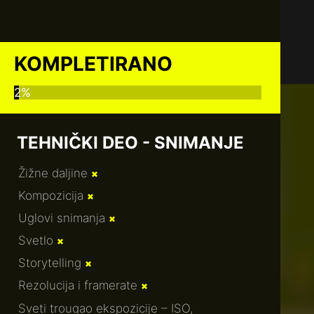
KOMPLETIRANO
2%
TEHNIČKI DEO - SNIMANJE
Žižne daljine
✖
Kompozicija
✖
Uglovi snimanja
✖
Svetlo
✖
Storytelling
✖
Rezolucija i framerate
✖
Sveti trougao ekspozicije – ISO,